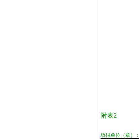
附表
2
填报单位（章）