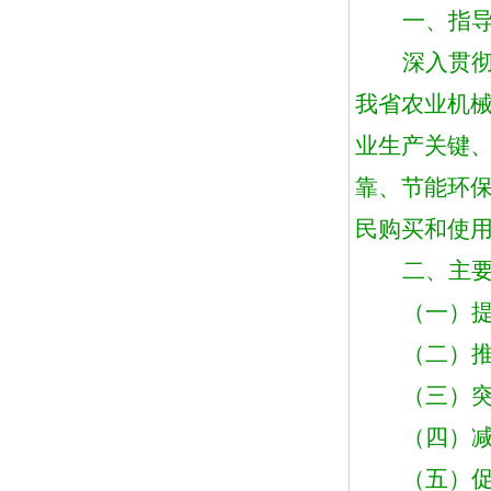
一、指
深入贯
我省农业机
业生产关键
靠、节能环
民购买和使
二、主
（一）
（二）
（三）
（四）
（五）