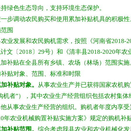
坚持绿色生态导向，支持环境生态保护。
进一步调动农民购买和使用累加补贴机具的积极性
施范围
县
农业发展和农民购机需求，
按照
《河南省
201
机计文〔
2018〕29号
）
和《清丰县
2018-202
累加补贴在全县所有乡镇、农场（林场）范围实施
加补贴对象、范围、标准和时限
累加补贴对象。
从事农业生产
并已获得国家农机购
“购机者”），其中农业生产经营组织包括农村集
其他从事农业生产经营的组织
。
购机者年度内享受
-2020年农业机械购置补贴实施方案》规定的购机
累加补贴范围。
综合考虑我
县
农业和农业机械化发