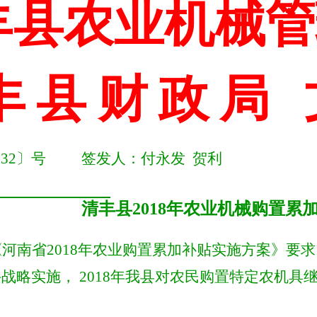
丰县农业机械管
丰
县
财
政
局 
〔
32
〕号
签发人：付永发
贺利
清丰县
2018年农业机械购置累
《
河南省
2018年农业购置累加补贴实施方案》
要求
兴战略实施，
2018年我
县
对农民购置特定农机具
：