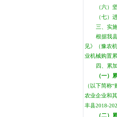
（六）
（七）
三、实
根据
我
见》（
豫农
业机械购置
四、累
（一）
（以下简称
农业企业和
丰县
2018
（二）