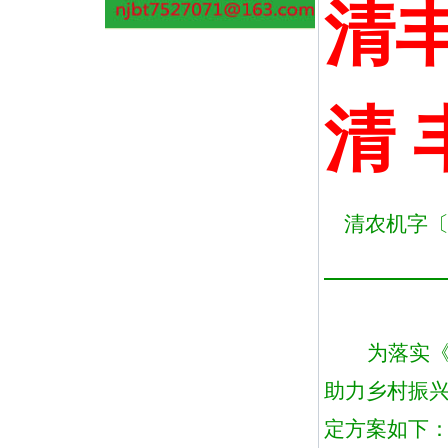
清
清
清农机字
为
落实
助力乡村振
定方案如下