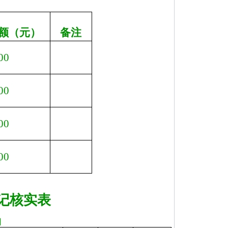
额（元）
备注
00
00
00
00
记核实表
日