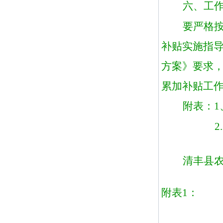
六、工
要严格
补贴实施指
方案》
要求
累加补贴工
附表：
1
2.
清丰县
附表
1：