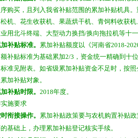
程序购买，且列入我省补贴范围的累加补贴机具。
深松机、花生收获机、果蔬烘干机、青饲料收获机
农业用北斗终端、大型动力换挡
/换向拖拉机等十
累加补贴标准。
累加补贴额度以
《河南省
2018-
定额补
贴标准为基础累加
2/3，资金
统一
精确到十
，标准见附表
。
如省级累加补贴资金不足时，按照
级累加补贴对象。
累加补贴时限。
2018年度。
作实施要求
按时衔接操作。
累加补贴政策要与农机购置补贴政
序的基础上，办理累加补贴登记核实手续。