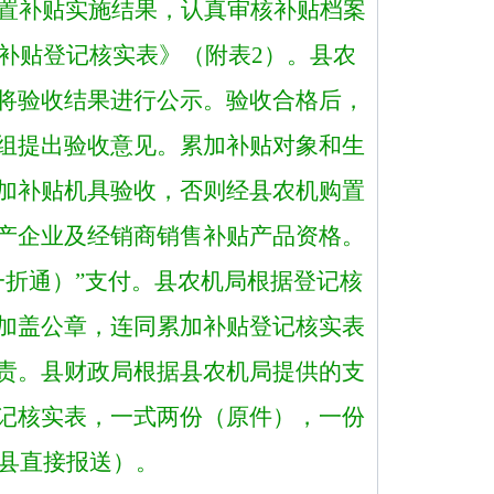
置补贴实施结果，认真审核补贴档案
补贴登记核实表》（附表
2）。县农
将验收结果进行公示。验收合格后，
组提出验收意见。累加补贴对象和生
加补贴机具验收，否则经县农机购置
产企业及经销商销售补贴产品资格。
一折通）”支付。县
农机局
根据登记核
加盖公章，连同累加补贴登记核实表
责。县财政
局
根据
县
农机
局
提供的支
记核实表，一式两份（原件），一份
管县直接报送）。