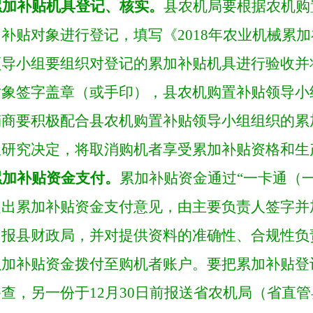
累加补贴机具登记、核实。
县农机局
要根据农机购
加补贴对象进行登记，填写《
2018
年农业机械累加
领导小组要组织对登记的累加补贴机具进行验收并
对象签字盖章（或手印），县农机购置补贴领导小
销商要积极配合县农机购置补贴领导小组组织的累
组研究决定，将取消购机者享受累加补贴资格和生
累加补贴资金支付。
累加补贴资金通过
“一卡通（
提出累加补贴资金支付意见，由主要负责人签字并
）报
县财政局
，并对提供资料的准确性、合规性负
累加补贴资金拨付至购机者账户。要
把累加补贴
登
备查
，另一份于
12月30日前报送省农机局（省直