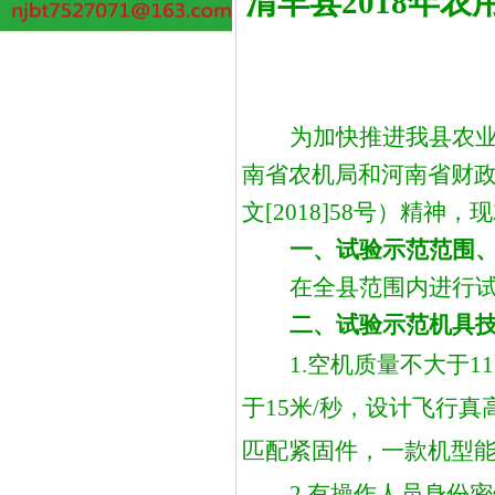
清丰县
2018年
为
加快推进我
县
农
南省农机局和河南省财
文
[2018]58号
）
精神，现
一、试验示范范围
在全
县
范围内
进行
二、试验示范机具
1.
空机质量不大于
1
于15米/秒，设计飞行真
匹配紧固件，一款机型
2.
有操作人员身份密